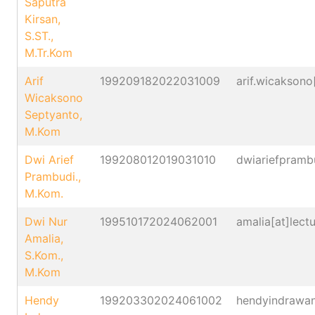
Saputra
Kirsan,
S.ST.,
M.Tr.Kom
Arif
199209182022031009
arif.wicaksono[
Wicaksono
Septyanto,
M.Kom
Dwi Arief
199208012019031010
dwiariefprambud
Prambudi.,
M.Kom.
Dwi Nur
199510172024062001
amalia[at]lectur
Amalia,
S.Kom.,
M.Kom
Hendy
199203302024061002
hendyindrawan[