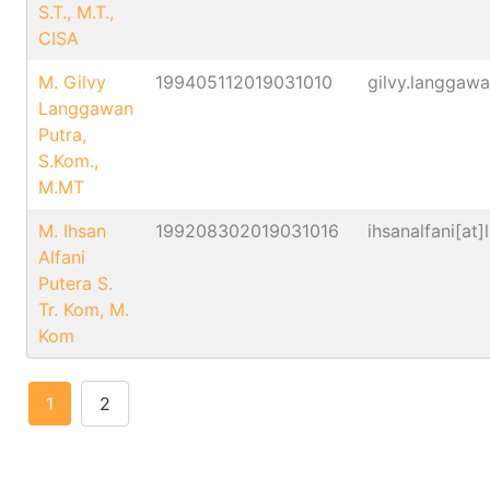
S.T., M.T.,
CISA
M. Gilvy
199405112019031010
gilvy.langgawan
Langgawan
Putra,
S.Kom.,
M.MT
M. Ihsan
199208302019031016
ihsanalfani[at]l
Alfani
Putera S.
Tr. Kom, M.
Kom
1
2