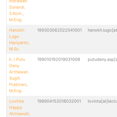
Indrawan
Sunardi,
S.Kom.,
M.Eng.
Henokh
199303062022041001
henokh.lugo[at]
Lugo
Hariyanto,
M.Sc.
Ir. I Putu
199010192019031008
putudeny.asp[at
Deny
Arthawan
Sugih
Prabowo,
M.Eng.
Lovinta
198904152018032001
lovinta[at]lectu
Happy
Atrinawati,