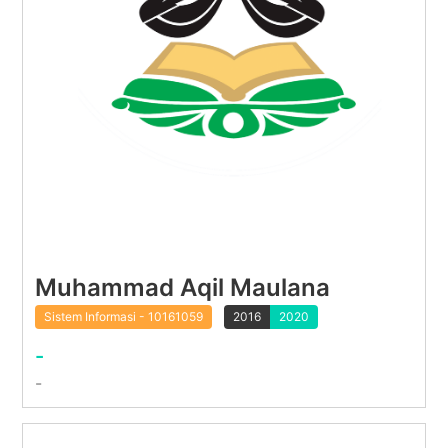
Muhammad Aqil Maulana
Sistem Informasi - 10161059
2016
2020
-
-