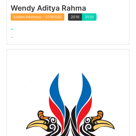
Wendy Aditya Rahma
Sistem Informasi - 10161092
2016
2020
-
-