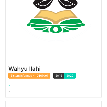
Wahyu Ilahi
Sistem Informasi - 10161091
2016
2020
-
-